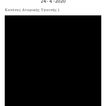
24- 4 -2020
Κανόνες Ατομικής Υγιεινής 1