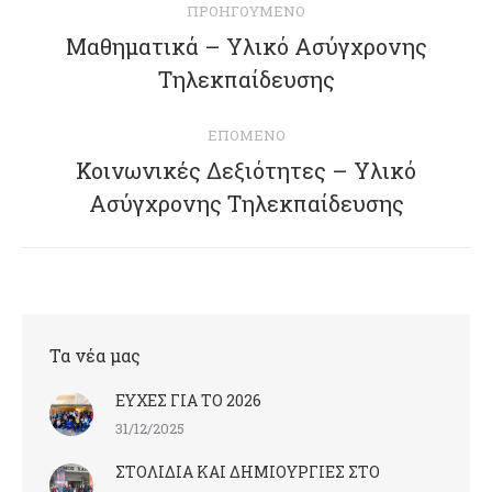
ΠΡΟΗΓΟΎΜΕΝΟ
navigation
Μαθηματικά – Υλικό Ασύγχρονης
Previous
Τηλεκπαίδευσης
post:
ΕΠΌΜΕΝΟ
Κοινωνικές Δεξιότητες – Υλικό
Next
Ασύγχρονης Τηλεκπαίδευσης
post:
Τα νέα μας
ΕΥΧΕΣ ΓΙΑ ΤΟ 2026
31/12/2025
ΣΤΟΛΙΔΙΑ ΚΑΙ ΔΗΜΙΟΥΡΓΙΕΣ ΣΤΟ