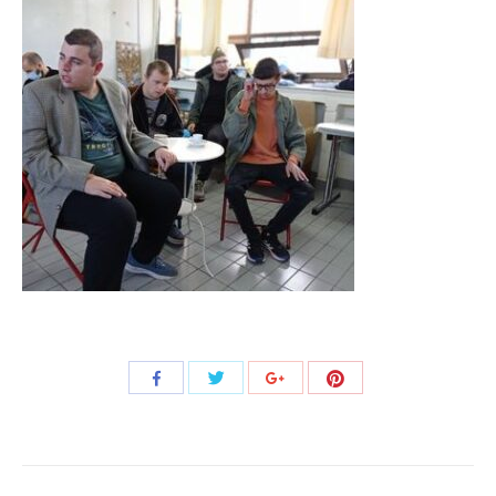
Share
Share
Share
Share
with
with
with
with
Twitter
Pinterest
Facebook
Google+
Post