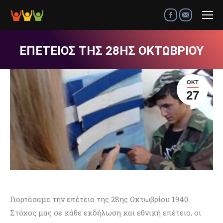
Facebook
Mail
ΕΠΕΤΕΙΟΣ ΤΗΣ 28ΗΣ ΟΚΤΩΒΡΙΟΥ
ΟΚΤ
27
Γιορτάσαμε την επέτειο της 28ης Οκτωβρίου 1940.
Στόχος μας σε κάθε εκδήλωση και εθνική επέτειο, οι