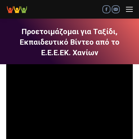
Facebook
Mail
Προετοιμάζομαι για Ταξίδι,
Εκπαιδευτικό Βίντεο από το
Ε.Ε.Ε.ΕΚ. Χανίων