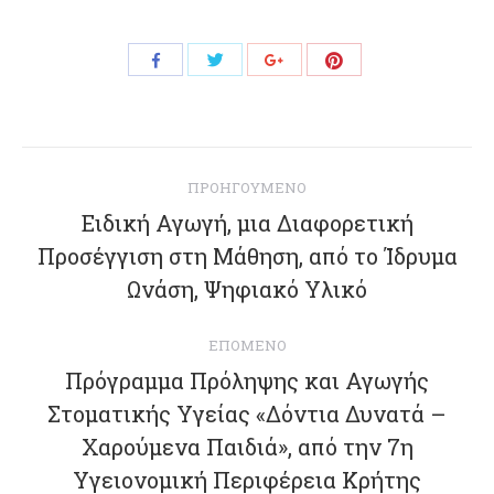
Share
Share
Share
Share
with
with
with
with
Twitter
Pinterest
Facebook
Google+
Post
ΠΡΟΗΓΟΎΜΕΝΟ
navigation
Ειδική Αγωγή, μια Διαφορετική
Προσέγγιση στη Μάθηση, από το Ίδρυμα
Previous
post:
Ωνάση, Ψηφιακό Υλικό
ΕΠΌΜΕΝΟ
Πρόγραμμα Πρόληψης και Αγωγής
Στοματικής Υγείας «Δόντια Δυνατά –
Next
Χαρούμενα Παιδιά», από την 7η
post:
Υγειονομική Περιφέρεια Κρήτης