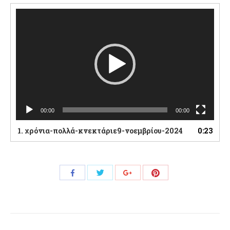
Πρόγραμμα
Αναπαραγωγής
Βίντεο
00:00
00:00
1.
χρόνια-πολλά-κνεκτάριε9-νοεμβρίου-2024
0:23
Share
Share
Share
Share
with
with
with
with
Twitter
Pinterest
Facebook
Google+
Post