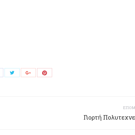
Share
Share
hare
Share
with
with
ith
with
Twitter
Pinterest
acebook
Google+
ΕΠΌ
Γιορτή Πολυτεχνε
Next
post: