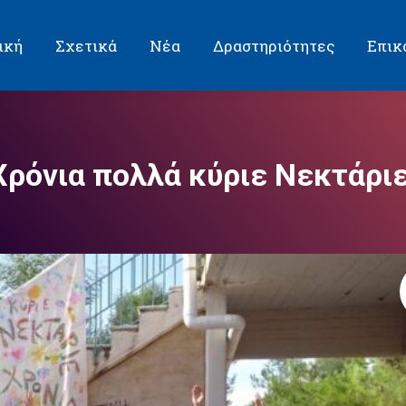
ική
ική
Σχετικά
Σχετικά
Νέα
Νέα
Δραστηριότητες
Δραστηριότητες
Επικ
Επικ
Χρόνια πολλά κύριε Νεκτάριε