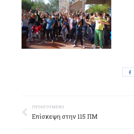
S
w
F
Post
ΠΡΟΗΓΟΎΜΕΝΟ
navigation
Επίσκεψη στην 115 ΠΜ
Previous
post: