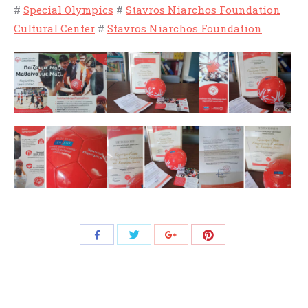
#
Special Olympics
#
Stavros Niarchos Foundation
Cultural Center
#
Stavros Niarchos Foundation
Share
Share
Share
Share
with
with
with
with
Twitter
Pinterest
Facebook
Google+
Post